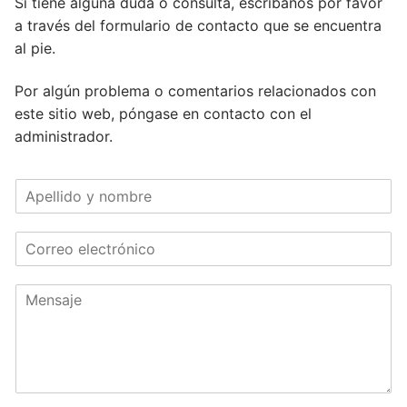
Si tiene alguna duda o consulta, escríbanos por favor
a través del formulario de contacto que se encuentra
al pie.
Por algún problema o comentarios relacionados con
este sitio web, póngase en contacto con el
administrador.
A
p
e
C
l
o
l
r
i
M
r
d
e
e
o
n
o
y
s
e
n
a
l
o
j
e
m
e
c
b