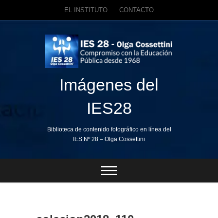
EL INSTITUTO
CONTACTO
Skip
to
content
Imágenes del
IES28
Biblioteca de contenido fotográfico en línea del
IES Nº 28 – Olga Cossettini