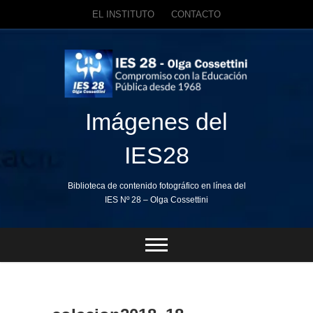
EL INSTITUTO
CONTACTO
Skip
to
content
Imágenes del
IES28
Biblioteca de contenido fotográfico en línea del
IES Nº 28 – Olga Cossettini