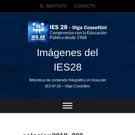
EL INSTITUTO
CONTACTO
Skip
to
content
Imágenes del
IES28
Biblioteca de contenido fotográfico en línea del
IES Nº 28 – Olga Cossettini