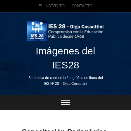
EL INSTITUTO
CONTACTO
Skip
to
content
Imágenes del
IES28
Biblioteca de contenido fotográfico en línea del
IES Nº 28 – Olga Cossettini