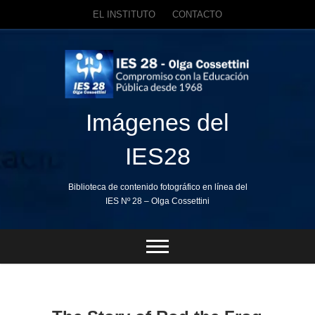
EL INSTITUTO
CONTACTO
Skip
to
content
Imágenes del
IES28
Biblioteca de contenido fotográfico en línea del
IES Nº 28 – Olga Cossettini