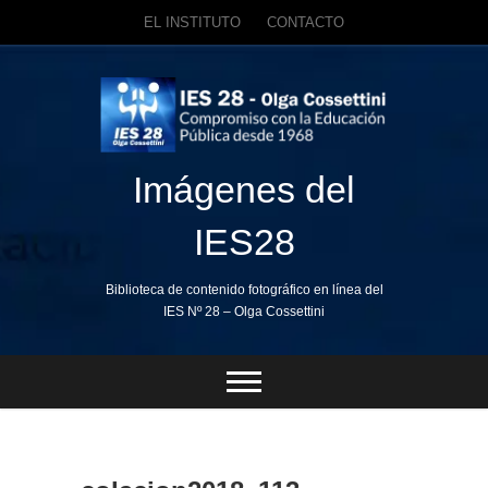
EL INSTITUTO
CONTACTO
Skip
to
content
Imágenes del
IES28
Biblioteca de contenido fotográfico en línea del
IES Nº 28 – Olga Cossettini