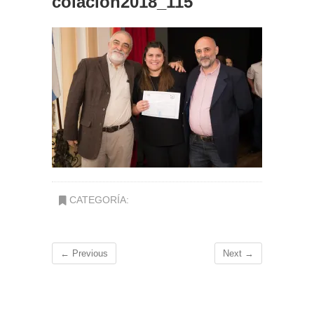
colacion2018_115
CATEGORÍA:
← Previous
Next →