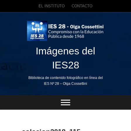
EL INSTITUTO
CONTACTO
Skip
to
content
Imágenes del
IES28
Biblioteca de contenido fotográfico en línea del
IES Nº 28 – Olga Cossettini