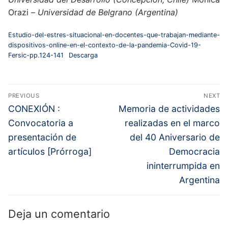
Orazi –
Universidad de Belgrano (Argentina)
Estudio-del-estres-situacional-en-docentes-que-trabajan-mediante-
dispositivos-online-en-el-contexto-de-la-pandemia-Covid-19-
Fersic-pp.124-141
Descarga
Navegación
PREVIOUS
NEXT
de
Previous
Next
CONEXIÓN :
Memoria de actividades
entradas
post:
post:
Convocatoria a
realizadas en el marco
presentación de
del 40 Aniversario de
artículos [Prórroga]
Democracia
ininterrumpida en
Argentina
Deja un comentario