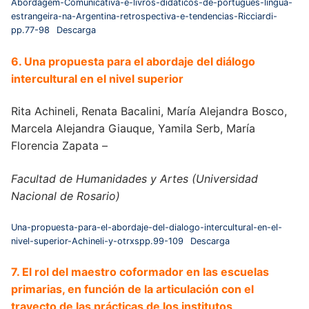
Abordagem-Comunicativa-e-livros-didaticos-de-portugues-lingua-
estrangeira-na-Argentina-retrospectiva-e-tendencias-Ricciardi-
pp.77-98
Descarga
6. Una propuesta para el abordaje del diálogo
intercultural en el nivel superior
Rita Achineli, Renata Bacalini, María Alejandra Bosco,
Marcela Alejandra Giauque, Yamila Serb, María
Florencia Zapata –
Facultad de Humanidades y Artes (Universidad
Nacional de Rosario)
Una-propuesta-para-el-abordaje-del-dialogo-intercultural-en-el-
nivel-superior-Achineli-y-otrxspp.99-109
Descarga
7. El rol del maestro coformador en las escuelas
primarias, en función de la articulación con el
trayecto de las prácticas de los institutos