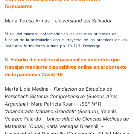
formadores
María Teresa Armas –
Universidad del Salvador
El-rol-del-maestro-coformador-en-las-escuelas-primarias-en-
funcion-de-la-articulacion-con-el-trayecto-de-las-practicas-de-los-
institutos-formadores-Armas-pp.110-123
Descarga
8. Estudio del estrés situacional en docentes que
trabajan mediante dispositivos online en el contexto
de la pandemia Covid-19
Marta Lidia Medina –
Fundación de Estudios de
Rorschach Sistema Comprehensivo (Buenos Aires,
Argentina)
; Mara Patricia Ruani –
ISEF Nº11
“Abanderado Mariano Grandoli” (Rosario
); Yalenis
Velazco Fajardo –
Universidad de Ciencias Médicas de
Matanzas (Cuba)
; Karla Venegas Greenhill –
Universidad del Desarrollo (Concepción, Chile)
Mónica