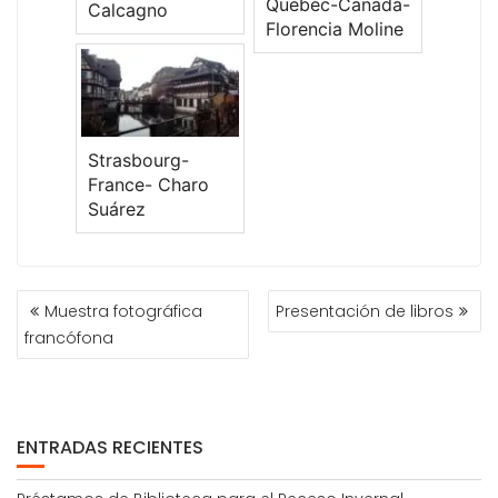
Québec-Canada-
Calcagno
Florencia Moline
Strasbourg-
France- Charo
Suárez
NAVEGACIÓN
Muestra fotográfica
Presentación de libros
DE
francófona
ENTRADAS
ENTRADAS RECIENTES