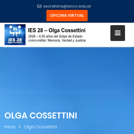
secretaria@iesoc.edu.ar
OFICINA VIRTUAL
Skip
to
content
OLGA COSSETTINI
Inicio
Olga Cossettini