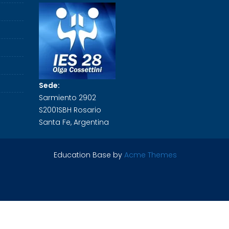
Sede:
Sarmiento 2902
S2001SBH Rosario
Santa Fe, Argentina
Education Base by
Acme Themes