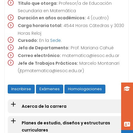
Título que otorga:
Profesor/a de Educación
Secundaria en Matemática
Duración en años académicos:
4 (cuatro)
Carga horaria total:
4544 Horas Cátedras y 3030
Horas Reloj
Cursado:
En la
Sede
.
Jefa de Departamento:
Prof. Mariana Cahué
Correo electrónico:
matematica@iesoc.edu.ar
Jefe de Trabajos Prácticos:
Marcelo Montanari
(jtpmatematica@iesoc.edu.ar)
Inscribirse
Exámenes
Homologaciones
Acerca de la carrera
Planes de estudio, diseños y estructuras
curriculares