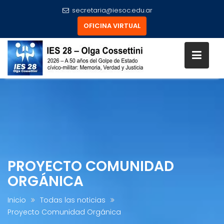
secretaria@iesoc.edu.ar
OFICINA VIRTUAL
Skip
to
content
PROYECTO COMUNIDAD
ORGÁNICA
Inicio
Todas las noticias
Proyecto Comunidad Orgánica