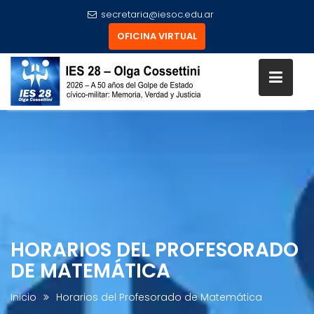
secretaria@iesoc.edu.ar
OFICINA VIRTUAL
Skip
to
content
HORARIOS DEL PROFESORADO
DE MATEMÁTICA
Inicio
Horarios del Profesorado de Matemática