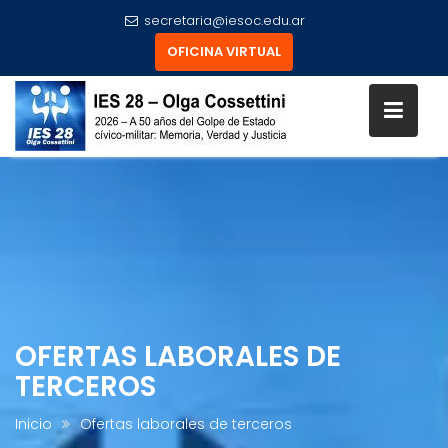
secretaria@iesoc.edu.ar
OFICINA VIRTUAL
Skip
to
content
OFERTAS LABORALES DE
TERCEROS
Inicio
Ofertas laborales de terceros