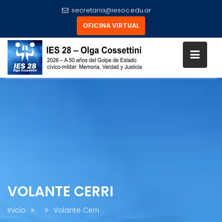
secretaria@iesoc.edu.ar
OFICINA VIRTUAL
Skip
to
content
VOLANTE CERRI
Inicio
Volante Cerri