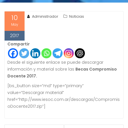
10
Administrador
Noticias
May
2017
Compartir
Desde el siguiente enlace se puede descargar
información y material sobre las
Becas Compromiso
Docente 2017.
[bs_button size=”md” type=”primary”
value=”Descargar material”
href=”http://www.iesoc.com.ar/descargas/Compromis
oDocente2017.zip”]
NAVEGACIÓN