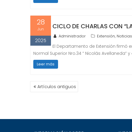
28
CICLO DE CHARLAS CON “LA
Jun
,
Administrador
Extensión
Noticias
2025
El Departamento de Extensión firmó 
Normal Superior Nro.34 ” Nicolás Avellaneda” y 
Leer más
NAVEGACIÓN
Artículos antiguos
DE
ENTRADAS