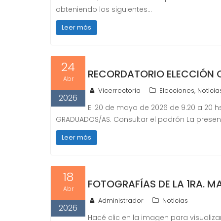
obteniendo los siguientes…
Leer más
24
RECORDATORIO ELECCIÓN 
Abr
,
Vicerrectoria
Elecciones
Noticia
2026
El 20 de mayo de 2026 de 9.20 a 20 h
GRADUADOS/AS. Consultar el padrón La present
Leer más
18
FOTOGRAFÍAS DE LA 1RA. M
Abr
Administrador
Noticias
2026
Hacé clic en la imagen para visualizar