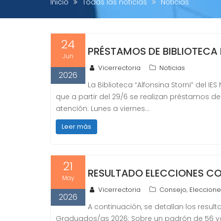
Inicio
Todas las noticias
Noticias
24
PRÉSTAMOS DE BIBLIOTECA 
Jun
Vicerrectoria
Noticias
2026
La Biblioteca “Alfonsina Storni” del I
que a partir del 29/6 se realizan préstamos de 
atención: Lunes a viernes…
Leer más
21
RESULTADO ELECCIONES C
May
,
Vicerrectoria
Consejo
Eleccione
2026
A continuación, se detallan los resu
Graduados/as 2026: Sobre un padrón de 56 vot