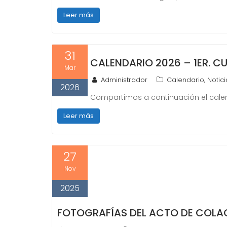
Leer más
31
CALENDARIO 2026 – 1ER. C
Mar
,
Administrador
Calendario
Notici
2026
Compartimos a continuación el calend
Leer más
27
Nov
2025
FOTOGRAFÍAS DEL ACTO DE COLA