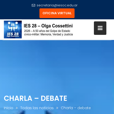
secretaria@iesoc.edu.ar
OFICINA VIRTUAL
Skip
to
content
CHARLA – DEBATE
Inicio
Todas las noticias
Charla – debate