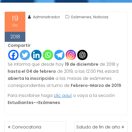
19
,
Administrador
Exámenes
Noticias
Dic
2018
Compartir
Se informa que desde hoy
19 de diciembre
de 2018 y
hasta el 04 de febrero
de 2019, a las 12:00 PM, estará
abierta la inscripción
a las mesas de exámenes
correspondientes al turno de
Febrero-Marzo de 2019
.
Para inscribirse haga
clic aquí
o vaya a la sección
Estudiantes->Exámenes
.
NAVEGACIÓN
Convocatoria
Saludo de fin de año
DE