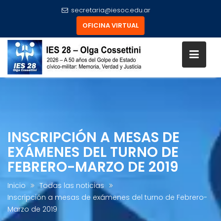
secretaria@iesoc.edu.ar
OFICINA VIRTUAL
Skip
to
content
INSCRIPCIÓN A MESAS DE
EXÁMENES DEL TURNO DE
FEBRERO-MARZO DE 2019
Inicio
Todas las noticias
Inscripción a mesas de exámenes del turno de Febrero-
Marzo de 2019