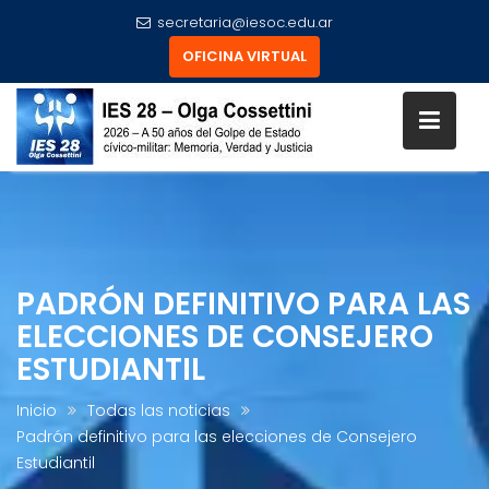
secretaria@iesoc.edu.ar
OFICINA VIRTUAL
Skip
to
content
PADRÓN DEFINITIVO PARA LAS
ELECCIONES DE CONSEJERO
ESTUDIANTIL
Inicio
Todas las noticias
Padrón definitivo para las elecciones de Consejero
Estudiantil