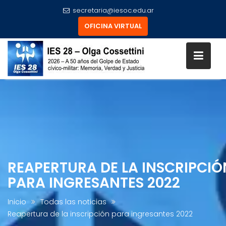
secretaria@iesoc.edu.ar
OFICINA VIRTUAL
Skip
to
content
REAPERTURA DE LA INSCRIPCIÓ
PARA INGRESANTES 2022
Inicio
Todas las noticias
Reapertura de la inscripción para ingresantes 2022