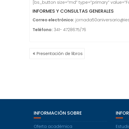
[bs_button size=”md” type=”primary” value=”Fo
INFORMES Y CONSULTAS GENERALES
Correo electrónico:
jornada50aniversario@ies
Teléfono:
341- 4728675/76
NAVEGACIÓN
Presentación de libros
DE
ENTRADAS
INFORMACIÓN SOBRE
INFO
Oferta académica
Estudi