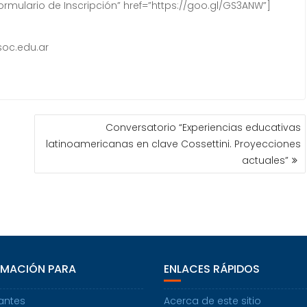
rmulario de Inscripción” href=”https://goo.gl/GS3ANW”]
oc.edu.ar
Conversatorio “Experiencias educativas
latinoamericanas en clave Cossettini. Proyecciones
actuales”
RMACIÓN PARA
ENLACES RÁPIDOS
antes
Acerca de este sitio