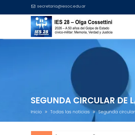
secretaria@iesoc.edu.ar
Investigación y Publicaciones
Trayec
Skip
to
content
SEGUNDA CIRCULAR DE L
Inicio
Todas las noticias
Segunda circular