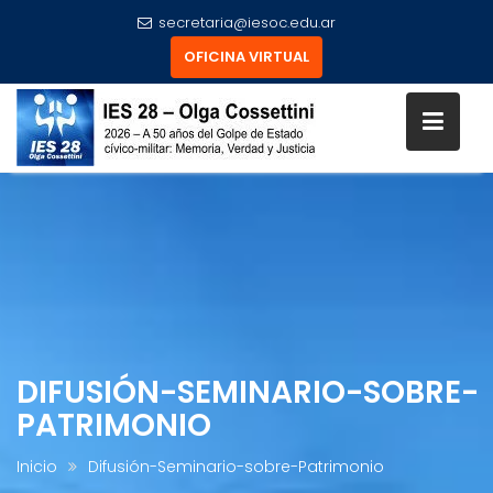
secretaria@iesoc.edu.ar
OFICINA VIRTUAL
Skip
to
content
DIFUSIÓN-SEMINARIO-SOBRE-
PATRIMONIO
Inicio
Difusión-Seminario-sobre-Patrimonio