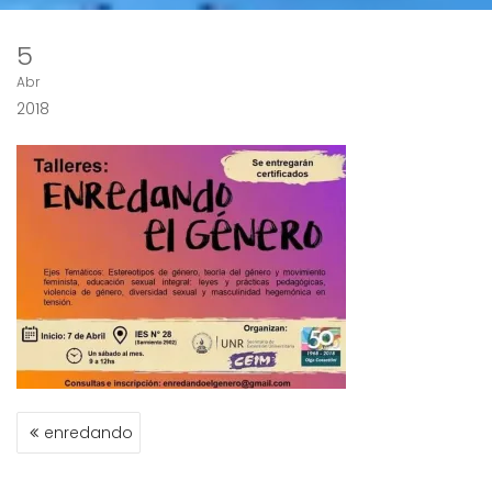
5
Abr
2018
NAVEGACIÓN
enredando
DE
ENTRADAS