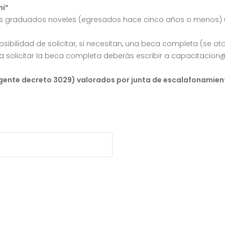
ni”
los graduados noveles (egresados hace cinco años o menos) u
sibilidad de solicitar, si necesitan, una beca completa (se o
ara solicitar la beca completa deberás escribir a capacitacio
gente decreto 3029) valorados por junta de escalafonamien