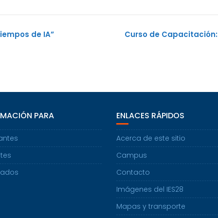
tiempos de IA”
Curso de Capacitación
RMACIÓN PARA
ENLACES RÁPIDOS
antes
Acerca de este sitio
tes
Campus
uados
Contacto
Imágenes del IES28
Mapas y transporte