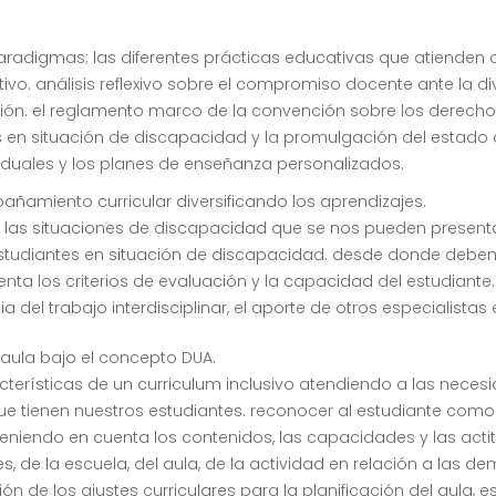
paradigmas; las diferentes prácticas educativas que atienden
o. análisis reflexivo sobre el compromiso docente ante la div
nclusión. el reglamento marco de la convención sobre los dere
s en situación de discapacidad y la promulgación del estado ar
viduales y los planes de enseñanza personalizados.
añamiento curricular diversificando los aprendizajes.
de las situaciones de discapacidad que se nos pueden presentar 
 estudiantes en situación de discapacidad. desde donde deb
a los criterios de evaluación y la capacidad del estudiante. l
 del trabajo interdisciplinar, el aporte de otros especialistas 
l aula bajo el concepto DUA.
cterísticas de un curriculum inclusivo atendiendo a las neces
e tienen nuestros estudiantes. reconocer al estudiante como
eniendo en cuenta los contenidos, las capacidades y las acti
es, de la escuela, del aula, de la actividad en relación a las
 de los ajustes curriculares para la planificación del aula, est