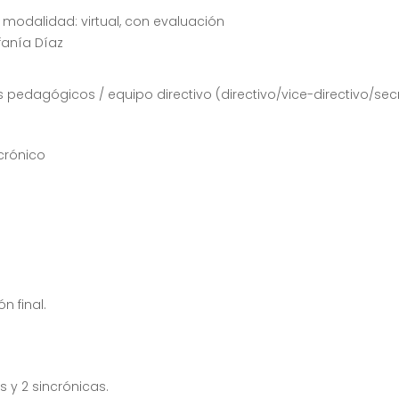
– modalidad: virtual, con evaluación
efanía Díaz
 pedagógicos / equipo directivo (directivo/vice-directivo/sec
crónico
n final.
s y 2 sincrónicas.