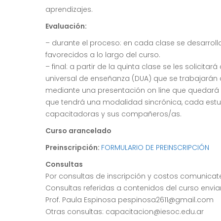
aprendizajes.
Evaluación:
– durante el proceso: en cada clase se desarroll
favorecidos a lo largo del curso.
– final: a partir de la quinta clase se les solici
universal de enseñanza (DUA) que se trabajarán d
mediante una presentación on line que quedará en e
que tendrá una modalidad sincrónica, cada estudi
capacitadoras y sus compañeros/as.
Curso arancelado
Preinscripción:
FORMULARIO DE PREINSCRIPCIÓN
Consultas
Por consultas de inscripción y costos comunicat
Consultas referidas a contenidos del curso enviar
Prof. Paula Espinosa pespinosa2611@gmail.com
Otras consultas: capacitacion@iesoc.edu.ar