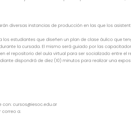
arán diversas instancias de producción en las que los asiste
tará a los estudiantes que diseñen un plan de clase áulico que t
urante la cursada. El mismo será guiado por las capacitadora
l repositorio del aula virtual para ser socializado entre el res
ante dispondrá de diez (10) minutos para realizar una exposici
e con: cursos@iesoc.edu.ar
 correo a: