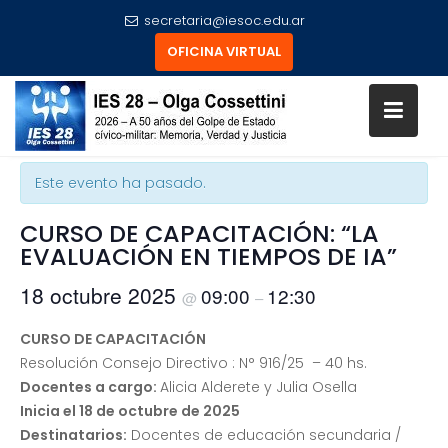
secretaria@iesoc.edu.ar
OFICINA VIRTUAL
Skip
to
« Todos los Eventos
content
Este evento ha pasado.
CURSO DE CAPACITACIÓN: “LA
EVALUACIÓN EN TIEMPOS DE IA”
18 octubre 2025
09:00
12:30
@
–
CURSO DE CAPACITACIÓN
Resolución Consejo Directivo : N° 916/25 – 40 hs.
Docentes a cargo:
Alicia Alderete y Julia Osella
Inicia el 18 de octubre de 2025
Destinatarios:
Docentes de educación secundaria /