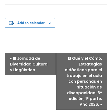
Add to calendar
E
«
III Jornada de
El Qué y el Cómo.
V
E
Diversidad Cultural
Estrategias
N
y Lingüística
didácticas para el
T
trabajo en el aula
O
con personas en
D
situación de
E
N
discapacidad. 8º
A
edición, 1º parte.
V
Año 2026.
»
E