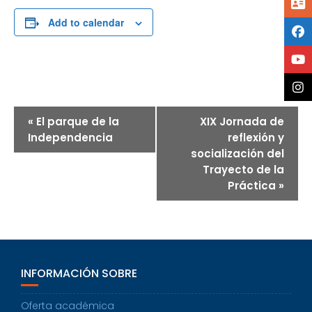
Add to calendar
E
«
El parque de la
XIX Jornada de
V
E
Independencia
reflexión y
N
socialización del
T
Trayecto de la
O
Práctica
»
D
E
N
A
V
E
G
INFORMACIÓN SOBRE
A
C
Oferta académica
I