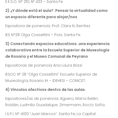
E.E.S.O. N° 251, Nº 433 – Santa Fe
2) ¿Y dónde está el aula? :Pensar la virtualidad como
un espacio diferente para alojar/nos
Expositora de ponencia: Prof. Clara N. Benítez
IES N°28 Olga Cossettini – Pcia. Santa Fe.
3) Conectando espacios educativos. una experiencia
colaborativa entre la Escuela Superior de Museología
de Rosario y el Museo Comunal de Peyrano
Expositoras de ponencia Ana Laura Brizzi
IESOC Nº 28 “Olga Cossettini” Escuela Superior de
Museología, Rosario IH – IDEHESI – CONICET.
4) Vínculos afectivos dentro de las aulas.
Expositores/as de ponencia: Agüero, María Belén;
Roldán, Ludmila Guadalupe; Zimermann, Rocío Sofía.
I.S.P.I. N° 4100 “Juan Marcos”. Santa Fe, La Capital