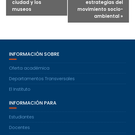
ciudad y los
estrategias del
D
museos
movimiento socio-
E
N
ambiental
»
A
V
E
G
A
C
INFORMACIÓN SOBRE
I
Ó
N
Oferta académica
Departamentos Transversales
El Instituto
INFORMACIÓN PARA
Estudiantes
Docentes