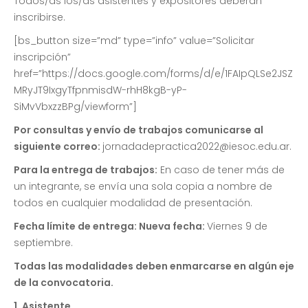
Todos/as los/as asistentes y expositores deberán
inscribirse.
[bs_button size=”md” type=”info” value=”Solicitar
inscripción”
href=”https://docs.google.com/forms/d/e/1FAIpQLSe2JSZ
MRyJT9IxgyTfpnmisdW-rhH8kgB-yP-
SiMvVbxzzBPg/viewform”]
Por consultas y envío de trabajos comunicarse al
siguiente correo:
jornadadepractica2022@iesoc.edu.ar.
Para la entrega de trabajos:
En caso de tener más de
un integrante, se envía una sola copia a nombre de
todos en cualquier modalidad de presentación.
Fecha límite de entrega: Nueva fecha:
Viernes 9 de
septiembre.
Todas las modalidades deben enmarcarse en algún eje
de la convocatoria.
1. Asistente