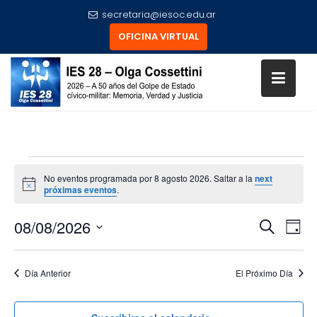
secretaria@iesoc.edu.ar
OFICINA VIRTUAL
Skip
to
content
EVENTOS
No eventos programada por 8 agosto 2026. Saltar a la
next
FOR
N
próximas eventos
.
8
o
t
AGOSTO
E
E
08/08/2026
i
B
D
V
c
V
2026
ú
e
S
E
í
E
N
s
e
N
a
Día Anterior
El Próximo Día
T
q
l
T
O
e
u
O
V
c
e
I