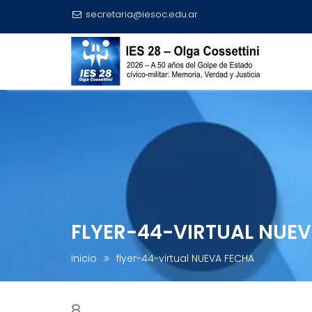
secretaria@iesoc.edu.ar
Investigación y Publicaciones
Trayec
Skip
to
content
FLYER-44-VIRTUAL NUE
Inicio
flyer-44-virtual NUEVA FECHA
8