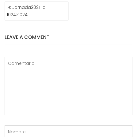
NAVEGACIÓN
Jornada2021_a-
DE
1024×1024
ENTRADAS
LEAVE A COMMENT