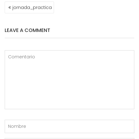
NAVEGACIÓN
jornada_practica
DE
ENTRADAS
LEAVE A COMMENT