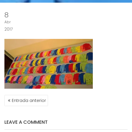
8
Abr
2017
NAVEGACIÓN
Entrada anterior
DE
ENTRADAS
LEAVE A COMMENT