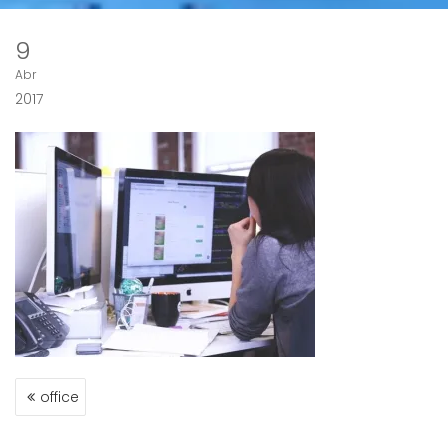
9
Abr
2017
NAVEGACIÓN
office
DE
ENTRADAS