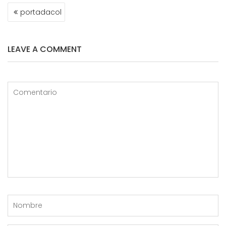
NAVEGACIÓN
portadacol
DE
ENTRADAS
LEAVE A COMMENT