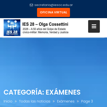
secretaria@iesoc.edu.ar
OFICINA VIRTUAL
Skip
to
content
CATEGORÍA:
EXÁMENES
Inicio
Todas las noticias
Exámenes
Page 3