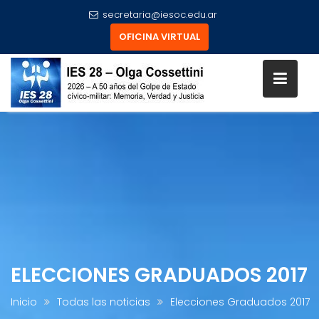
secretaria@iesoc.edu.ar
OFICINA VIRTUAL
Skip
to
content
ELECCIONES GRADUADOS 2017
Inicio
Todas las noticias
Elecciones Graduados 2017